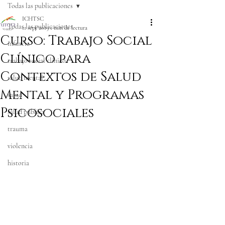
Todas las publicaciones
ICHTSC
Todas las publicaciones
11 sept 2019
1 min de lectura
Curso: Trabajo Social
infancia
Clínico para
trabajo social clínico
Contextos de Salud
salud mental
Mental y Programas
salud
Psicosociales
salud pública
trauma
violencia
historia