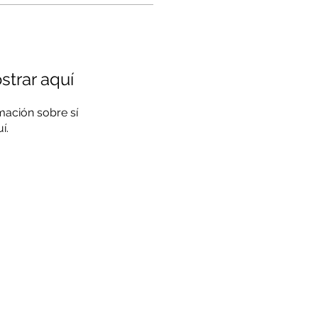
trar aquí
ación sobre sí
í.