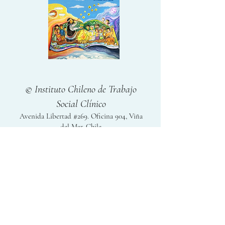
© Instituto Chileno de Trabajo
Social Clínico
Avenida Libertad #269. Oficina 904, Viña
del Mar. Chile
Horario de atención: Lunes a Viernes desde
las 10:00 am hasta las 13:00 pm. De 15:00 pm
hasta las 18.00 pm.
Para consultas generales dirigirse al este
correo:
instituto@ichtsc.com