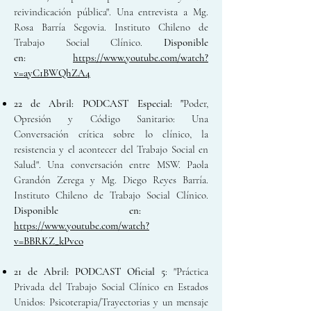
reivindicación pública". Una entrevista a Mg.
Rosa Barría Segovia. Instituto Chileno de
Trabajo Social Clínico.
Disponible
en:
https://www.youtube.com/watch?
v=ayC1BWQhZA4
22 de Abril:
PODCAST Especial: "
Poder,
Opresión y Código Sanitario: Una
Conversación crítica sobre lo clínico, la
resistencia y el acontecer del Trabajo Social en
Salud". Una conversación entre MSW. Paola
Grandón Zerega y Mg. Diego Reyes Barría
.
Instituto Chileno de Trabajo
Social Clínico.
Disponible en:
https://www.youtube.com/watch?
v=BBRKZ_kPvco
21 de Abril:
PODCAST Oficial 5
: "Práctica
Privada del Trabajo Social Clínico en Estados
Unidos: Psicoterapia/Trayectorias y un mensaje