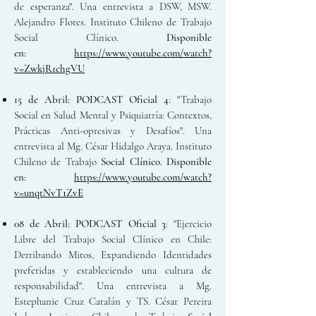
de esperanza". Una entrevista a DSW, MSW.
Alejandro Flores. Instituto Chileno de Trabajo
Social Clínico.
Disponible
en:
https://www.youtube.com/watch?
v=ZwkjR1chgVU
15 de Abril:
PODCAST Oficial 4
: "Trabajo
Social en Salud Mental y Psiquiatría: Contextos,
Prácticas Anti-opresivas y Desafíos". Una
entrevista al Mg. César Hidalgo Araya. Instituto
Chileno de Trabajo
Social Clínico. Disponible
en:
https://www.youtube.com/watch?
v=unqtNvT1ZvE
08 de Abril:
PODCAST Oficial 3
: "Ejercicio
Libre del Trabajo Social Clínico en Chile:
Derribando Mitos, Expandiendo Identidades
preferidas y estableciendo una cultura de
responsabilidad". Una entrevista a Mg.
Estephanie Cruz Catalán y TS. César Pereira