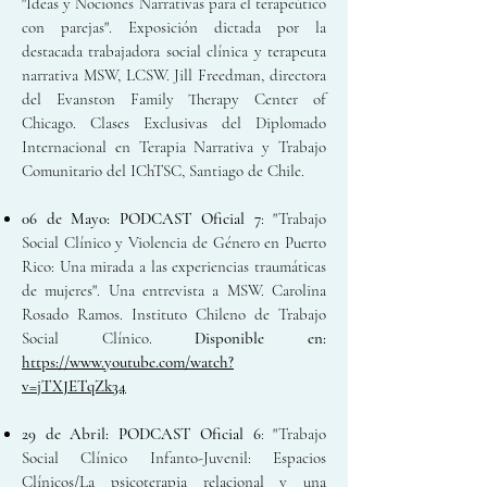
"Ideas y Nociones Narrativas para el terapeútico
con parejas". Exposición dictada por la
destacada trabajadora social clínica y terapeuta
narrativa MSW, LCSW. Jill Freedman, directora
del Evanston Family Therapy Center of
Chicago. Clases Exclusivas del Diplomado
Internacional en Terapia Narrativa y Trabajo
Comunitario del IChTSC, Santiago de Chile.
06 de Mayo:
PODCAST Oficial 7
: "Trabajo
Social Clínico y Violencia de Género en Puerto
Rico: Una mirada a las experiencias traumáticas
de mujeres". Una entrevista a MSW. Carolina
Rosado Ramos. Instituto Chileno de Trabajo
Social Clínico.
Disponible en:
https://www.youtube.com/watch?
v=jTXJETqZk34
29 de Abril:
PODCAST Oficial 6
: "Trabajo
Social Clínico Infanto-Juvenil: Espacios
Clínicos/La psicoterapia relacional y una