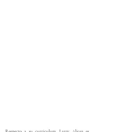
Respecto a su curriculum, Larry Alicea es 