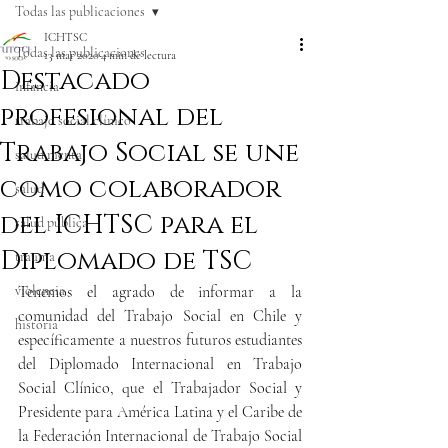
Todas las publicaciones
ICHTSC
Todas las publicaciones
13 mar 2020
4 min de lectura
Destacado
infancia
profesional del
trabajo social clínico
Trabajo Social se une
salud mental
como colaborador
salud
del ICHTSC para el
salud pública
Diplomado de TSC
trauma
violencia
Tenemos el agrado de informar a la 
comunidad del Trabajo Social en Chile y 
historia
específicamente a nuestros futuros estudiantes 
del Diplomado Internacional en Trabajo 
Social Clínico, que el Trabajador Social y 
Presidente para América Latina y el Caribe de 
la Federación Internacional de Trabajo Social 