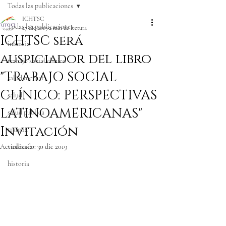
Todas las publicaciones
ICHTSC
Todas las publicaciones
27 dic 2019
2 min de lectura
ICHTSC será
infancia
auspiciador del libro
trabajo social clínico
"TRABAJO SOCIAL
salud mental
CLÍNICO: PERSPECTIVAS
salud
LATINOAMERICANAS"
salud pública
Invitación
trauma
Actualizado:
violencia
30 dic 2019
historia