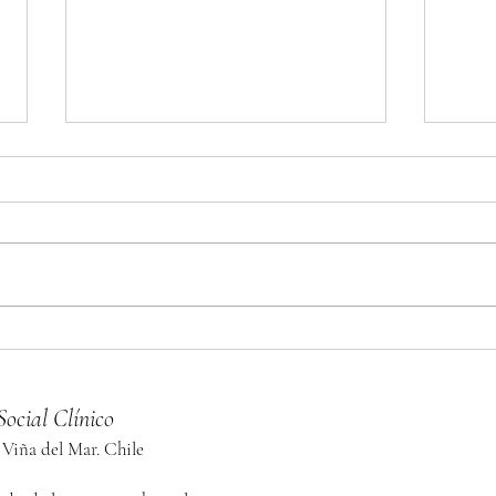
De Norte y a sur:
Con
Promoviendo el
cabo
trabajo social clínico
int
Social Clínico
en chile en
tra
colaboración con
en 
 Viña del Mar. Chile
colegas y la sociedad