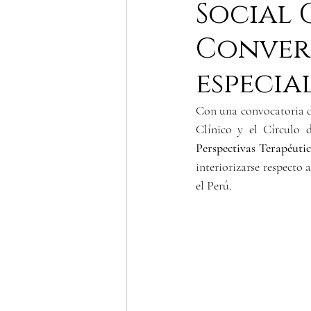
Social 
Convers
especia
Con una convocatoria des
Clínico y el Círculo d
Perspectivas Terapéutic
interiorizarse respecto 
el Perú. 