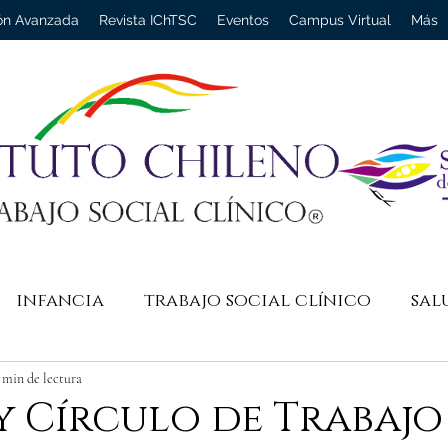
ón Avanzada
Revista IChTSC
Eventos
Campus Virtual
Más
infancia
trabajo social clínico
sal
a
trauma
violencia
historia
 min de lectura
y Círculo de Trabajo