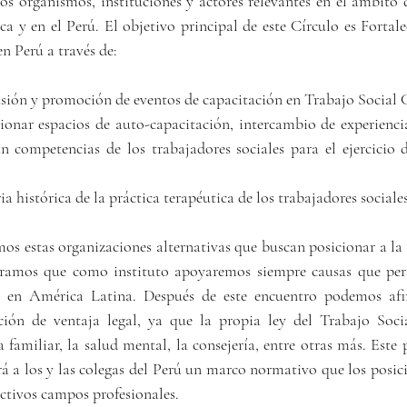
los organismos, instituciones y actores relevantes en el ámbito 
 y en el Perú. El objetivo principal de este Círculo es Fortalec
n Perú a través de:
sión y promoción de eventos de capacitación en Trabajo Social C
nar espacios de auto-capacitación, intercambio de experiencias
an competencias de los trabajadores sociales para el ejercicio d
 histórica de la práctica terapéutica de los trabajadores sociales
 estas organizaciones alternativas que buscan posicionar a la p
laramos que como instituto apoyaremos siempre causas que persi
o en América Latina. Después de este encuentro podemos afi
ción de ventaja legal, ya que la propia ley del Trabajo Soci
a familiar, la salud mental, la consejería, entre otras más. Este
á a los y las colegas del Perú un marco normativo que los posici
ectivos campos profesionales.