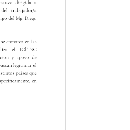
stuvo dirigida a 
del trabajador/a 
argo del Mg. Diego 
 se enmarca en las 
aliza el IChTSC 
oción y apoyo de 
uscan legitimar el 
stintos países que 
pecíficamente, en 