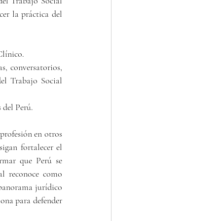
del Trabajo Social 
er la práctica del 
línico.
, conversatorios, 
el Trabajo Social 
 del Perú.
rofesión en otros 
gan fortalecer el 
rmar que Perú se 
al reconoce como 
 panorama jurídico 
ona para defender 