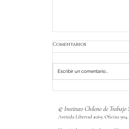
Comentarios
Escribir un comentario...
IChTSC participa en
seminario sobre
"perspectivas clínicas
© Instituto Chileno de Trabajo 
en trabajo social" en
unfv y expone
Avenida Libertad #269. Oficina 904,
nuevamente en el