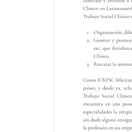
canalizar y articular a 
Clínico en Latinoamérica
Trabajo Social Clínico e
Organización, difu
Generar y promocio
etc; que fortalezc
Clínico
Rescatar la memoria
Como IChTSC felicitamos
países, y desde ya, ac
Trabajo Social Clínic
encuentra en una posi
especialidades la terapi
sin duda alguna otorgar
la profesión en sus resp