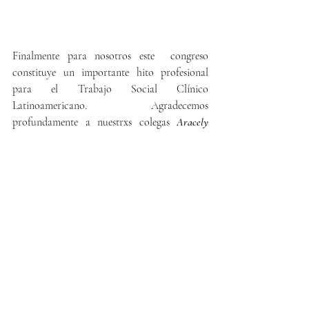
Finalmente para nosotros este  congreso 
constituye un importante hito profesional 
para el Trabajo Social Clínico  
Latinoamericano. Agradecemos 
profundamente a nuestrxs colegas 
Aracely 
Linares
, 
Blanca Rosa Guerrero, Alfonso Quijada 
y Marina López
, quienes fueron los 
precursores y principales organizadores de 
este evento. Sumado a que nos acompañaron 
día a día en nuestra estadía en el país, 
haciendo cálido cada minuto, segundo e 
instante; y entregándonos un afecto que sin 
duda alguna no olvidaremos nunca. Por 
último dejamos las palabras expresadas por la 
Federación Internacional de Trabajadores 
Sociales de la región de América Latina: