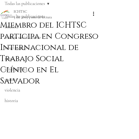
Todas las publicaciones
ICHTSC
Todas las publicaciones
5 dic 2019
3 min de lectura
Miembro del ICHTSC
infancia
participa en Congreso
trabajo social clínico
Internacional de
salud mental
Trabajo Social
salud
Clínico en El
salud pública
Salvador
trauma
violencia
historia