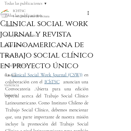
Todas las publicaciones
ICHTSC
Todas las publicaciones
6 oct 2022
4 min de lectura
Clinical social work
infancia
journal y revista
trabajo social clínico
latinoamericana de
salud mental
trabajo social clínico
salud
en proyecto único
salud pública
La 
Clinical Social Work Journal (CSWJ)
 en 
trauma
colaboración con el 
IChTSC
  anuncian una 
violencia
Convocatoria Abierta para una edición 
historia
especial acerca del Trabajo Social Clínico 
Latinoamericano. Como Instituto Chileno de 
Trabajo Social Clínico, debemos mencionar 
que, una parte importante de nuestra misión 
incluye la promoción del Trabajo Social 