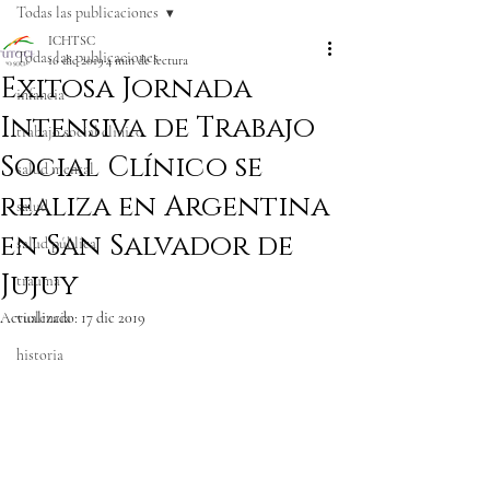
Todas las publicaciones
ICHTSC
Todas las publicaciones
16 dic 2019
4 min de lectura
Exitosa Jornada
infancia
Intensiva de Trabajo
trabajo social clínico
Social Clínico se
salud mental
realiza en Argentina
salud
en San Salvador de
salud pública
Jujuy
trauma
Actualizado:
violencia
17 dic 2019
historia