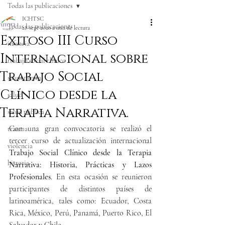
Todas las publicaciones
ICHTSC
Todas las publicaciones
28 sept 2020
2 min de lectura
Exitoso III Curso
infancia
Internacional sobre
trabajo social clínico
Trabajo Social
salud mental
Clínico desde la
salud
Terapia Narrativa.
salud pública
Con una gran convocatoria se realizó el 
trauma
tercer curso de actualización internacional 
violencia
Trabajo Social Clínico desde la Terapia 
historia
Narrativa: Historia, Prácticas y Lazos 
Profesionales
. En esta ocasión se reunieron 
participantes de distintos países de 
latinoamérica, tales como: Ecuador, Costa 
Rica, México, Perú, Panamá, Puerto Rico, El 