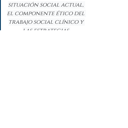
situación social actual, 
el componente ético del 
trabajo social clínico y 
las estrategias 
pertinentes a la 
intervención que brinda 
la terapia narrativa, 
cumplió completamente 
mis expectativas, muchas 
gracias.