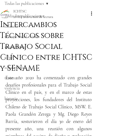
Todas las publicaciones
ICHTSC
Todas las publicaciones
28 feb 2020
2 min de lectura
Intercambios
infancia
Técnicos sobre
trabajo social clínico
Trabajo Social
salud mental
Clínico entre ICHTSC
salud
y SENAME
salud pública
Este año 2020 ha comenzado con grandes 
trauma
desafíos profesionales para el Trabajo Social 
violencia
Clínico en el país, y en el marco de estas 
historia
proyecciones, los fundadores del Instituto 
Chileno de Trabajo Social Clínico, MSW. E. 
Paola Grandón Zerega y Mg. Diego Reyes 
Barría, sostuvieron el día 30 de enero del 
presente año, una reunión con algunos 